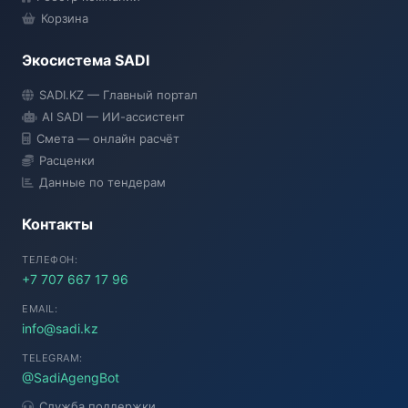
Корзина
Экосистема SADI
SADI AI
SADI.KZ — Главный портал
● Подключение...
AI SADI — ИИ-ассистент
Смета — онлайн расчёт
Расценки
Данные по тендерам
Контакты
ТЕЛЕФОН:
+7 707 667 17 96
EMAIL:
info@sadi.kz
TELEGRAM:
@SadiAgengBot
Служба поддержки