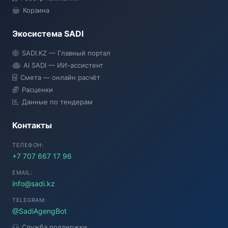
Корзина
Экосистема SADI
SADI AI
SADI.KZ — Главный портал
● Подключение...
AI SADI — ИИ-ассистент
Смета — онлайн расчёт
Расценки
Данные по тендерам
Контакты
ТЕЛЕФОН:
+7 707 667 17 96
EMAIL:
info@sadi.kz
TELEGRAM:
@SadiAgengBot
Служба поддержки