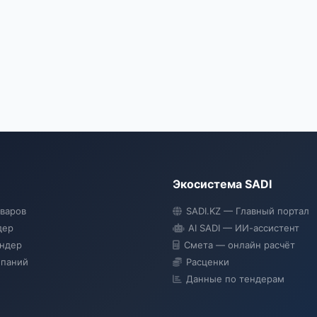
Экосистема SADI
оваров
SADI.KZ — Главный портал
дер
AI SADI — ИИ-ассистент
ендер
Смета — онлайн расчёт
мпаний
Расценки
Данные по тендерам