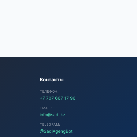
SADI AI
● Подключение...
Контакты
ТЕЛЕФОН:
+7 707 667 17 96
EMAIL:
info@sadi.kz
TELEGRAM:
@SadiAgengBot