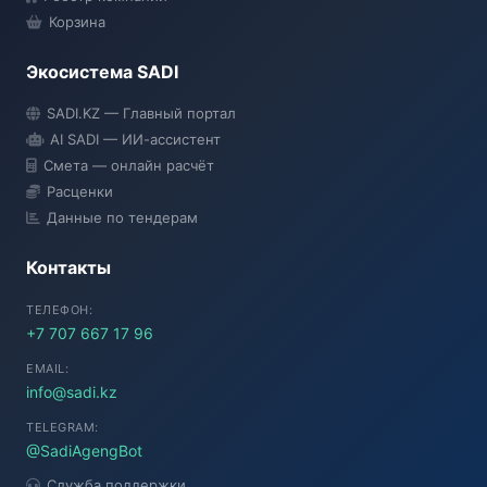
Корзина
Экосистема SADI
SADI AI
SADI.KZ — Главный портал
● Подключение...
AI SADI — ИИ-ассистент
Смета — онлайн расчёт
Расценки
Данные по тендерам
Контакты
ТЕЛЕФОН:
+7 707 667 17 96
EMAIL:
info@sadi.kz
TELEGRAM:
@SadiAgengBot
Служба поддержки