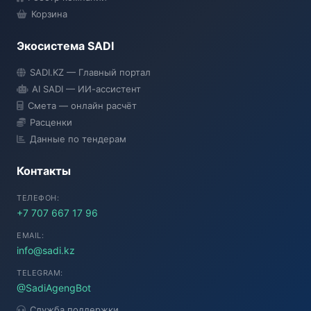
Корзина
Экосистема SADI
SADI AI
SADI.KZ — Главный портал
● Подключение...
AI SADI — ИИ-ассистент
Смета — онлайн расчёт
Расценки
Данные по тендерам
Контакты
ТЕЛЕФОН:
+7 707 667 17 96
EMAIL:
info@sadi.kz
TELEGRAM:
@SadiAgengBot
Служба поддержки