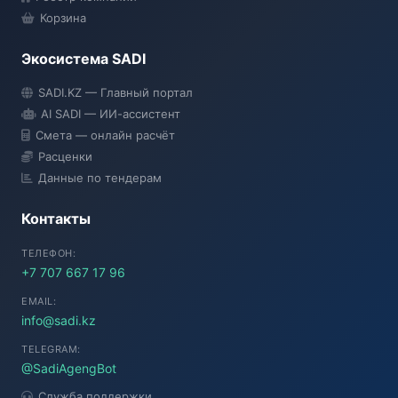
Корзина
Экосистема SADI
SADI AI
SADI.KZ — Главный портал
● Подключение...
AI SADI — ИИ-ассистент
Смета — онлайн расчёт
Расценки
Данные по тендерам
Контакты
ТЕЛЕФОН:
+7 707 667 17 96
EMAIL:
info@sadi.kz
TELEGRAM:
@SadiAgengBot
Служба поддержки