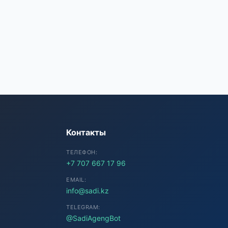
SADI AI
● Подключение...
Контакты
ТЕЛЕФОН:
+7 707 667 17 96
EMAIL:
info@sadi.kz
TELEGRAM:
@SadiAgengBot