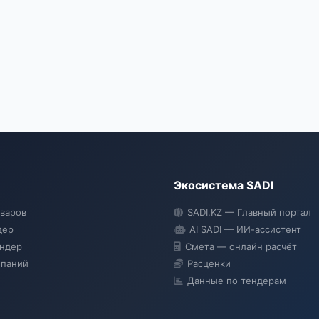
Экосистема SADI
оваров
SADI.KZ — Главный портал
дер
AI SADI — ИИ-ассистент
ендер
Смета — онлайн расчёт
мпаний
Расценки
Данные по тендерам