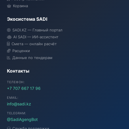
Корзина
Экосистема SADI
SADI AI
SADI.KZ — Главный портал
● Подключение...
AI SADI — ИИ-ассистент
Смета — онлайн расчёт
Расценки
Данные по тендерам
Контакты
ТЕЛЕФОН:
+7 707 667 17 96
EMAIL:
info@sadi.kz
TELEGRAM:
@SadiAgengBot
Служба поддержки