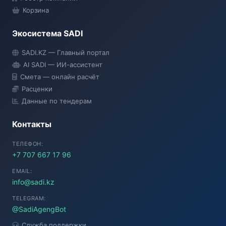
Корзина
Экосистема SADI
SADI AI
SADI.KZ — Главный портал
● Подключение...
AI SADI — ИИ-ассистент
Смета — онлайн расчёт
Расценки
Данные по тендерам
Контакты
ТЕЛЕФОН:
+7 707 667 17 96
EMAIL:
info@sadi.kz
TELEGRAM:
@SadiAgengBot
Служба поддержки