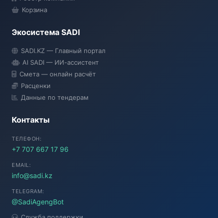
Корзина
Экосистема SADI
SADI AI
SADI.KZ — Главный портал
● Подключение...
AI SADI — ИИ-ассистент
Смета — онлайн расчёт
Расценки
Данные по тендерам
Контакты
ТЕЛЕФОН:
+7 707 667 17 96
EMAIL:
info@sadi.kz
TELEGRAM:
@SadiAgengBot
Служба поддержки