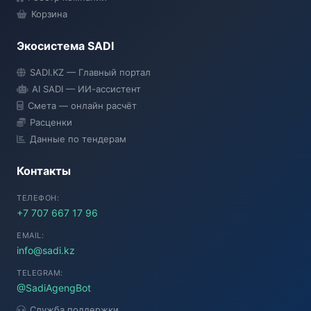
Корзина
Экосистема SADI
SADI AI
SADI.KZ — Главный портал
● Подключение...
AI SADI — ИИ-ассистент
Смета — онлайн расчёт
Расценки
Данные по тендерам
Контакты
ТЕЛЕФОН:
+7 707 667 17 96
EMAIL:
info@sadi.kz
TELEGRAM:
@SadiAgengBot
Служба поддержки