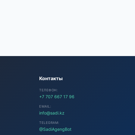
SADI AI
● Подключение...
Контакты
ТЕЛЕФОН:
+7 707 667 17 96
EMAIL:
info@sadi.kz
TELEGRAM:
@SadiAgengBot