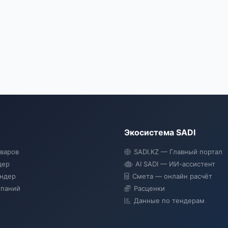
Экосистема SADI
оваров
SADI.KZ — Главный портал
дер
AI SADI — ИИ-ассистент
ендер
Смета — онлайн расчёт
мпаний
Расценки
Данные по тендерам