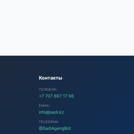
SADI AI
● Подключение...
Контакты
ТЕЛЕФОН:
+7 707 667 17 96
EMAIL:
info@sadi.kz
TELEGRAM:
@SadiAgengBot