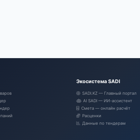
Экосистема SADI
оваров
SADI.KZ — Главный портал
дер
AI SADI — ИИ-ассистент
ендер
Смета — онлайн расчёт
мпаний
Расценки
Данные по тендерам