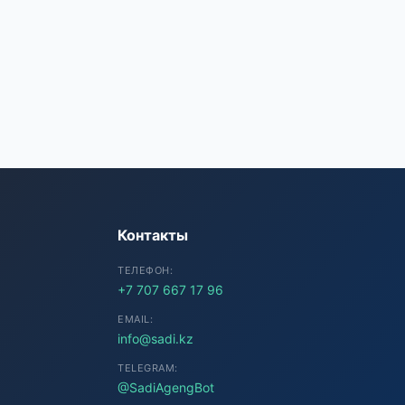
SADI AI
● Подключение...
Контакты
ТЕЛЕФОН:
+7 707 667 17 96
EMAIL:
info@sadi.kz
TELEGRAM:
@SadiAgengBot