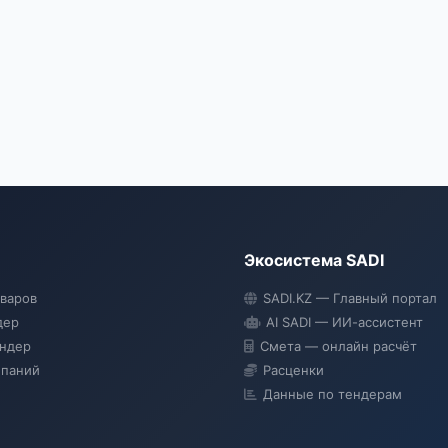
Экосистема SADI
оваров
SADI.KZ — Главный портал
дер
AI SADI — ИИ-ассистент
ендер
Смета — онлайн расчёт
мпаний
Расценки
Данные по тендерам