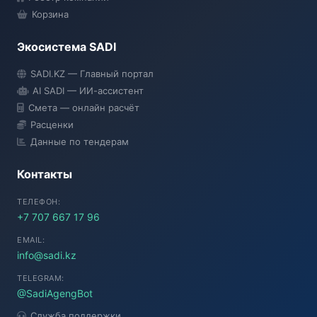
Корзина
Экосистема SADI
SADI AI
SADI.KZ — Главный портал
● Подключение...
AI SADI — ИИ-ассистент
Смета — онлайн расчёт
Расценки
Данные по тендерам
Контакты
ТЕЛЕФОН:
+7 707 667 17 96
EMAIL:
info@sadi.kz
TELEGRAM:
@SadiAgengBot
Служба поддержки