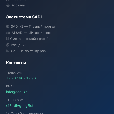
Корзина
Экосистема SADI
SADI AI
SADI.KZ — Главный портал
● Подключение...
AI SADI — ИИ-ассистент
Смета — онлайн расчёт
Расценки
Данные по тендерам
Контакты
ТЕЛЕФОН:
+7 707 667 17 96
EMAIL:
info@sadi.kz
TELEGRAM:
@SadiAgengBot
Служба поддержки