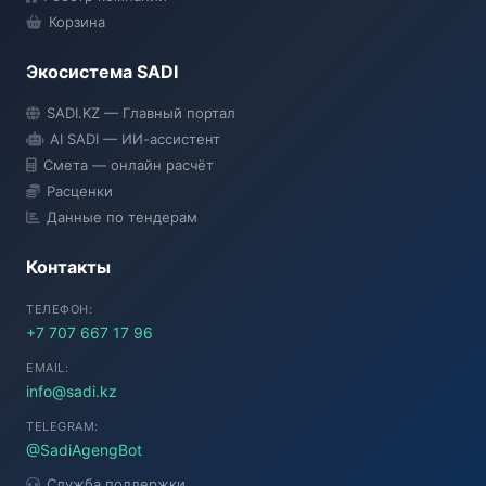
Корзина
Экосистема SADI
SADI AI
SADI.KZ — Главный портал
● Подключение...
AI SADI — ИИ-ассистент
Смета — онлайн расчёт
Расценки
Данные по тендерам
Контакты
ТЕЛЕФОН:
+7 707 667 17 96
EMAIL:
info@sadi.kz
TELEGRAM:
@SadiAgengBot
Служба поддержки