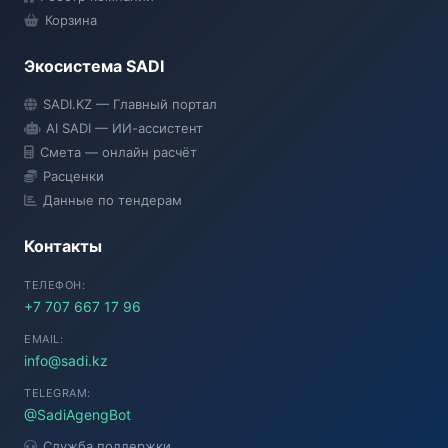
Корзина
Экосистема SADI
SADI AI
SADI.KZ — Главный портал
● Подключение...
AI SADI — ИИ-ассистент
Смета — онлайн расчёт
Расценки
Данные по тендерам
Контакты
ТЕЛЕФОН:
+7 707 667 17 96
EMAIL:
info@sadi.kz
TELEGRAM:
@SadiAgengBot
Служба поддержки