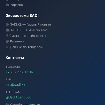
Корзина
Экосистема SADI
SADI AI
SADI.KZ — Главный портал
● Подключение...
AI SADI — ИИ-ассистент
Смета — онлайн расчёт
Расценки
Данные по тендерам
Контакты
ТЕЛЕФОН:
+7 707 667 17 96
EMAIL:
info@sadi.kz
TELEGRAM:
@SadiAgengBot
Служба поддержки