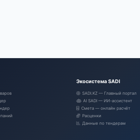
Экосистема SADI
оваров
SADI.KZ — Главный портал
дер
AI SADI — ИИ-ассистент
ендер
Смета — онлайн расчёт
мпаний
Расценки
Данные по тендерам