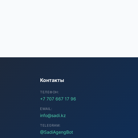
SADI AI
● Подключение...
Контакты
ТЕЛЕФОН:
+7 707 667 17 96
EMAIL:
info@sadi.kz
TELEGRAM:
@SadiAgengBot