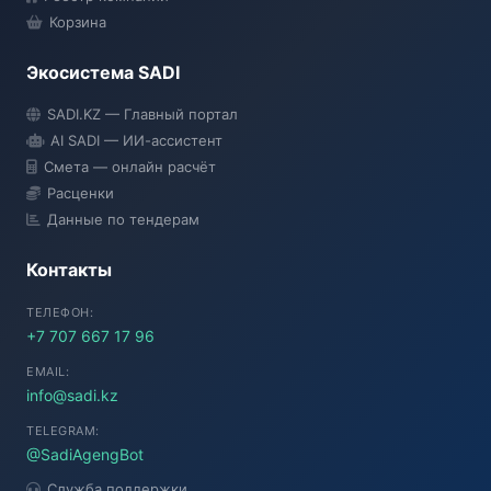
Корзина
Экосистема SADI
SADI AI
SADI.KZ — Главный портал
● Подключение...
AI SADI — ИИ-ассистент
Смета — онлайн расчёт
Расценки
Данные по тендерам
Контакты
ТЕЛЕФОН:
+7 707 667 17 96
EMAIL:
info@sadi.kz
TELEGRAM:
@SadiAgengBot
Служба поддержки