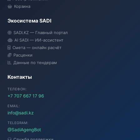
Корзина
Экосистема SADI
SADI AI
SADI.KZ — Главный портал
● Подключение...
AI SADI — ИИ-ассистент
Смета — онлайн расчёт
Расценки
Данные по тендерам
Контакты
ТЕЛЕФОН:
+7 707 667 17 96
EMAIL:
info@sadi.kz
TELEGRAM:
@SadiAgengBot
Служба поддержки