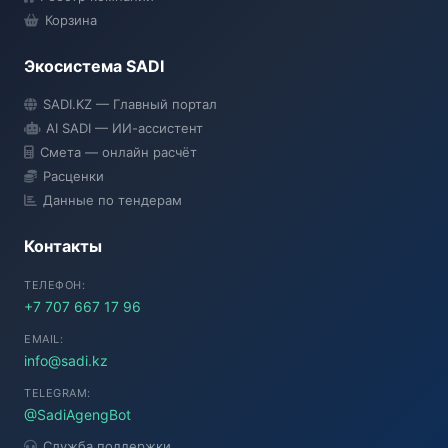
Корзина
Экосистема SADI
SADI AI
SADI.KZ — Главный портал
● Подключение...
AI SADI — ИИ-ассистент
Смета — онлайн расчёт
Расценки
Данные по тендерам
Контакты
ТЕЛЕФОН:
+7 707 667 17 96
EMAIL:
info@sadi.kz
TELEGRAM:
@SadiAgengBot
Служба поддержки