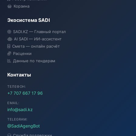
Корзина
Экосистема SADI
SADI AI
SADI.KZ — Главный портал
● Подключение...
AI SADI — ИИ-ассистент
Смета — онлайн расчёт
Расценки
Данные по тендерам
Контакты
ТЕЛЕФОН:
+7 707 667 17 96
EMAIL:
info@sadi.kz
TELEGRAM:
@SadiAgengBot
Служба поддержки