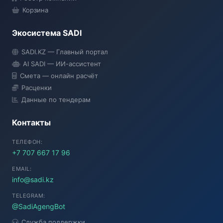
Корзина
Экосистема SADI
SADI AI
SADI.KZ — Главный портал
● Подключение...
AI SADI — ИИ-ассистент
Смета — онлайн расчёт
Расценки
Данные по тендерам
Контакты
ТЕЛЕФОН:
+7 707 667 17 96
EMAIL:
info@sadi.kz
TELEGRAM:
@SadiAgengBot
Служба поддержки