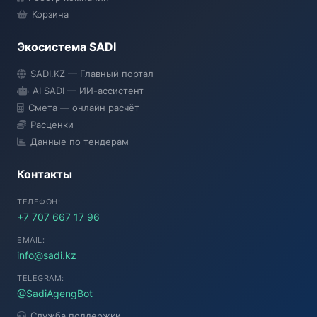
Корзина
Экосистема SADI
SADI AI
SADI.KZ — Главный портал
● Подключение...
AI SADI — ИИ-ассистент
Смета — онлайн расчёт
Расценки
Данные по тендерам
Контакты
ТЕЛЕФОН:
+7 707 667 17 96
EMAIL:
info@sadi.kz
TELEGRAM:
@SadiAgengBot
Служба поддержки