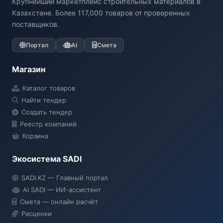
Крупнейший маркетплейс строительных материалов в
Казахстане. Более 117,000 товаров от проверенных
поставщиков.
Портал
AI
Смета
Магазин
Каталог товаров
Найти тендер
Создать тендер
Реестр компаний
Корзина
Экосистема SADI
SADI AI
SADI.KZ — Главный портал
● Подключение...
AI SADI — ИИ-ассистент
Смета — онлайн расчёт
Расценки