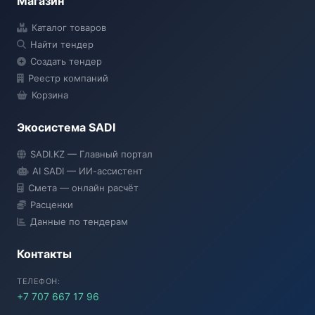
Магазин
Каталог товаров
Найти тендер
Создать тендер
Реестр компаний
Корзина
Экосистема SADI
SADI AI
SADI.KZ — Главный портал
● Подключение...
AI SADI — ИИ-ассистент
Смета — онлайн расчёт
Расценки
Данные по тендерам
Контакты
ТЕЛЕФОН:
+7 707 667 17 96