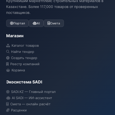
Крупнейший маркетплейс строительных материалов в
Казахстане. Более 117,000 товаров от проверенных
поставщиков.
Портал
AI
Смета
Магазин
Каталог товаров
Найти тендер
Создать тендер
Реестр компаний
Корзина
Экосистема SADI
SADI AI
SADI.KZ — Главный портал
● Подключение...
AI SADI — ИИ-ассистент
Смета — онлайн расчёт
Расценки