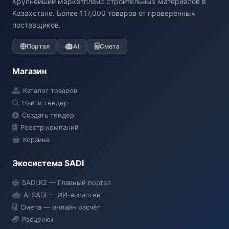
Крупнейший маркетплейс строительных материалов в
Казахстане. Более 117,000 товаров от проверенных
поставщиков.
Портал
AI
Смета
Магазин
Каталог товаров
Найти тендер
Создать тендер
Реестр компаний
Корзина
Экосистема SADI
SADI AI
SADI.KZ — Главный портал
● Подключение...
AI SADI — ИИ-ассистент
Смета — онлайн расчёт
Расценки