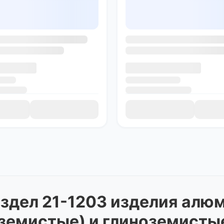
здел 21-1203 изделия алю
земистые) и глиноземисты