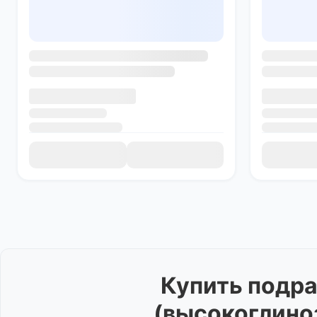
Купить
подра
(высокоглино