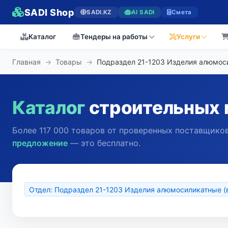
SADI Shop
SADI.KZ
AI SADI
Смета
Каталог
Тендеры на работы
Услуги
Главная
→
Товары
→
Подраздел 21-1203 Изделия алюмос
Каталог
строительных 
Более 117 000 товаров от проверенных поставщиков
предложение
— это бесплатно.
Отдел: Подраздел 21-1203 Изделия алюмосиликатные (