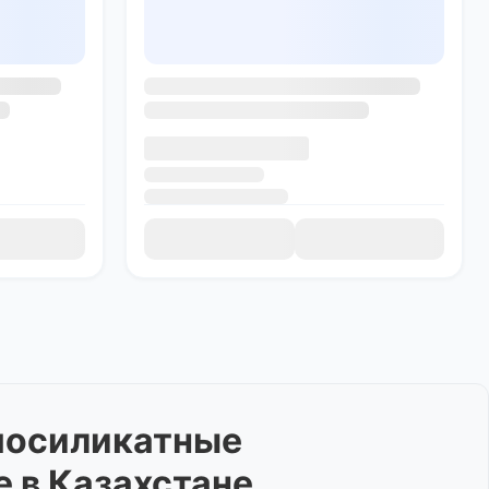
мосиликатные
е
в Казахстане