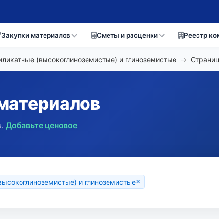
Закупки материалов
Сметы и расценки
Реестр ко
иликатные (высокоглиноземистые) и глиноземистые
→
Страни
материалов
.
Добавьте ценовое
×
высокоглиноземистые) и глиноземистые