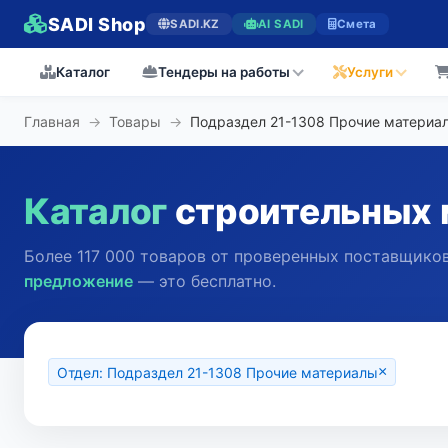
SADI Shop
SADI.KZ
AI SADI
Смета
Каталог
Тендеры на работы
Услуги
Главная
→
Товары
→
Подраздел 21-1308 Прочие материа
Каталог
строительных 
Более 117 000 товаров от проверенных поставщиков
предложение
— это бесплатно.
×
Отдел: Подраздел 21-1308 Прочие материалы