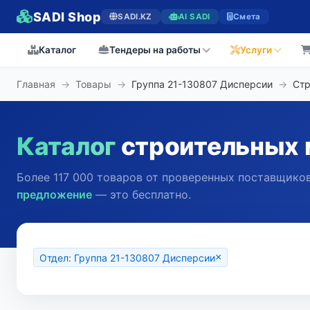
SADI Shop
SADI.KZ
AI SADI
Смета
Каталог
Тендеры на работы
Услуги
Главная
→
Товары
→
Группа 21-130807 Дисперсии
→
Ст
Каталог
строительных 
Более 117 000 товаров от проверенных поставщиков
предложение
— это бесплатно.
×
Отдел: Группа 21-130807 Дисперсии