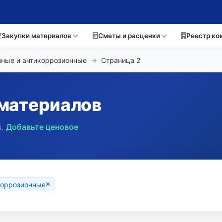
Закупки материалов
Сметы и расценки
Реестр ко
чные и антикоррозионные
→
Страница
2
материалов
.
Добавьте ценовое
×
коррозионные