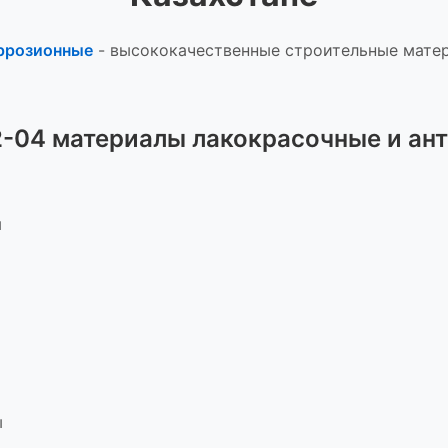
оррозионные
-
высококачественные строительные матер
2-04 материалы лакокрасочные и ан
ы
ы