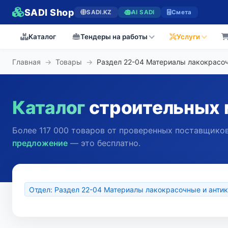
SADI Shop
SADI.KZ
AI SADI
Смета
Каталог
Тендеры на работы
Услуги
Главная
→
Товары
→
Раздел 22-04 Материалы лакокрасо
Каталог
строительных 
Более 117 000 товаров от проверенных поставщиков
предложение
— это бесплатно.
Отдел: Раздел 22-04 Материалы лакокрасочные и анти