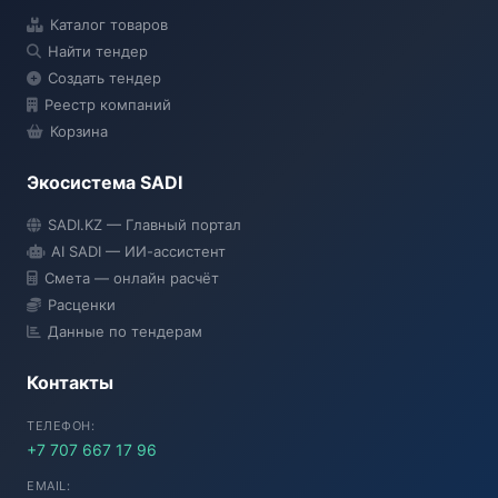
Каталог товаров
Найти тендер
Создать тендер
Реестр компаний
Корзина
Экосистема SADI
SADI AI
SADI.KZ — Главный портал
● Подключение...
AI SADI — ИИ-ассистент
Смета — онлайн расчёт
Расценки
Данные по тендерам
Контакты
ТЕЛЕФОН:
+7 707 667 17 96
EMAIL: