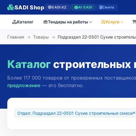
SADI Shop
SADI.KZ
AI SADI
Смета
Каталог
Тендеры на работы
Услуги
Главная
→
Товары
→
Подраздел 22-0501 Сухие строител
Каталог
строительных 
Более 117 000 товаров от проверенных поставщиков
предложение
— это бесплатно.
×
Отдел: Подраздел 22-0501 Сухие строительные смеси