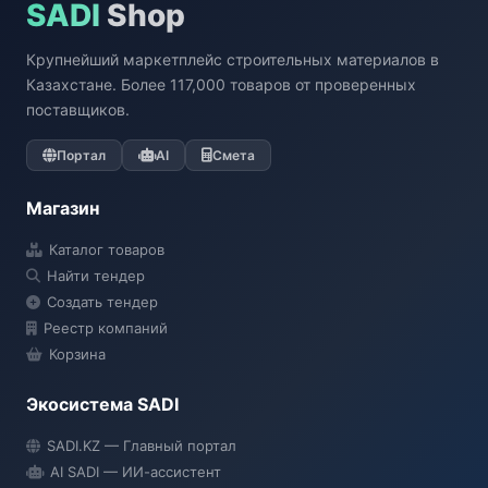
SADI
Shop
Крупнейший маркетплейс строительных материалов в
Казахстане. Более 117,000 товаров от проверенных
поставщиков.
Портал
AI
Смета
Магазин
Каталог товаров
Найти тендер
Создать тендер
Реестр компаний
Корзина
Экосистема SADI
SADI AI
SADI.KZ — Главный портал
● Подключение...
AI SADI — ИИ-ассистент