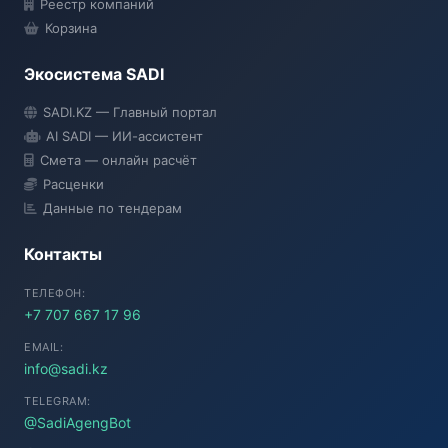
Реестр компаний
Корзина
Экосистема SADI
SADI AI
SADI.KZ — Главный портал
● Подключение...
AI SADI — ИИ-ассистент
Смета — онлайн расчёт
Расценки
Данные по тендерам
Контакты
ТЕЛЕФОН:
+7 707 667 17 96
EMAIL:
info@sadi.kz
TELEGRAM:
@SadiAgengBot