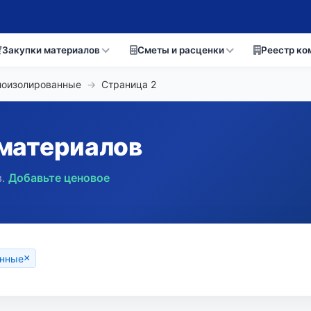
Закупки материалов
Сметы и расценки
Реестр ко
лоизолированные
→
Страница
2
материалов
.
Добавьте ценовое
×
анные