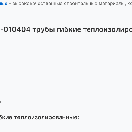
ные
-
высококачественные строительные материалы, к
3-010404 трубы гибкие теплоизолир
ы
ы
ибкие теплоизолированные
: