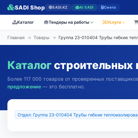
SADI Shop
SADI.KZ
AI SADI
Смета
Каталог
Тендеры на работы
Услуги
Главная
→
Товары
→
Группа 23-010404 Трубы гибкие теп
Каталог
строительных 
Более 117 000 товаров от проверенных поставщиков
предложение
— это бесплатно.
Отдел: Группа 23-010404 Трубы гибкие теплоизолиров