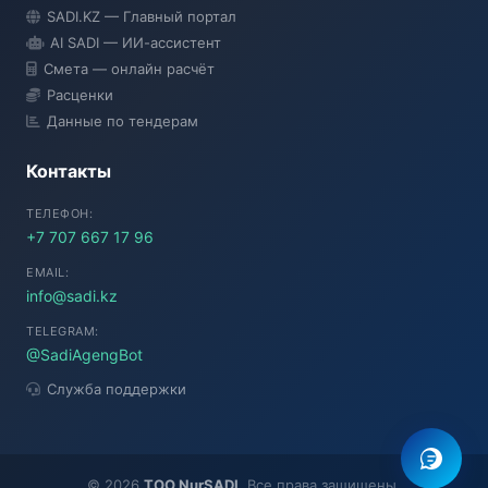
SADI AI
SADI.KZ — Главный портал
● Подключение...
AI SADI — ИИ-ассистент
Смета — онлайн расчёт
Расценки
Данные по тендерам
Контакты
ТЕЛЕФОН:
+7 707 667 17 96
EMAIL:
info@sadi.kz
TELEGRAM:
@SadiAgengBot
Служба поддержки
©
2026
TOO NurSADI
. Все права защищены.