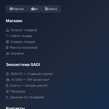
Портал
AI
Смета
Магазин
Каталог товаров
Найти тендер
Создать тендер
Реестр компаний
Корзина
Экосистема SADI
SADI AI
SADI.KZ — Главный портал
● Подключение...
AI SADI — ИИ-ассистент
Смета — онлайн расчёт
Расценки
Данные по тендерам
Контакты