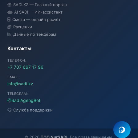
SADI AI
SADI.KZ — Главный портал
● Подключение...
AI SADI — ИИ-ассистент
Смета — онлайн расчёт
Расценки
Данные по тендерам
Контакты
ТЕЛЕФОН:
+7 707 667 17 96
EMAIL:
info@sadi.kz
TELEGRAM:
@SadiAgengBot
Служба поддержки
©
2026
TOO NurSADI
. Все права защищены.