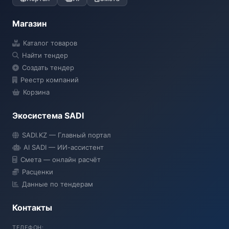
Магазин
Каталог товаров
Найти тендер
Создать тендер
Реестр компаний
Корзина
Экосистема SADI
SADI AI
SADI.KZ — Главный портал
● Подключение...
AI SADI — ИИ-ассистент
Смета — онлайн расчёт
Расценки
Данные по тендерам
Контакты
ТЕЛЕФОН: