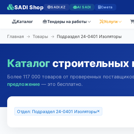
SADI Shop
SADI.KZ
AI SADI
Смета
Каталог
Тендеры на работы
Услуги
Главная
→
Товары
→
Подраздел 24-0401 Изоляторы
Каталог
строительных 
Более 117 000 товаров от проверенных поставщиков
предложение
— это бесплатно.
×
Отдел: Подраздел 24-0401 Изоляторы