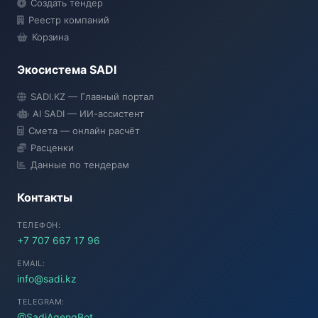
Создать тендер
Реестр компаний
Корзина
Экосистема SADI
SADI AI
SADI.KZ — Главный портал
● Подключение...
AI SADI — ИИ-ассистент
Смета — онлайн расчёт
Расценки
Данные по тендерам
Контакты
ТЕЛЕФОН:
+7 707 667 17 96
EMAIL:
info@sadi.kz
TELEGRAM:
@SadiAgengBot