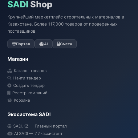
SADI
Shop
Крупнейший маркетплейс строительных материалов в
Казахстане. Более 117,000 товаров от проверенных
поставщиков.
Портал
AI
Смета
Магазин
Каталог товаров
Найти тендер
Создать тендер
Реестр компаний
Корзина
Экосистема SADI
SADI AI
SADI.KZ — Главный портал
● Подключение...
AI SADI — ИИ-ассистент