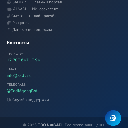
SADI.KZ — Главный портал
● Подключение...
AI SADI — ИИ-ассистент
Смета — онлайн расчёт
Расценки
Данные по тендерам
Контакты
ТЕЛЕФОН:
+7 707 667 17 96
EMAIL:
info@sadi.kz
TELEGRAM:
@SadiAgengBot
Служба поддержки
©
2026
TOO NurSADI
. Все права защищены.