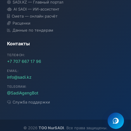
SADI.KZ — Главный портал
● Подключение...
AI SADI — ИИ-ассистент
Смета — онлайн расчёт
Расценки
Данные по тендерам
Контакты
ТЕЛЕФОН:
+7 707 667 17 96
EMAIL:
info@sadi.kz
TELEGRAM:
@SadiAgengBot
Служба поддержки
©
2026
TOO NurSADI
. Все права защищены.