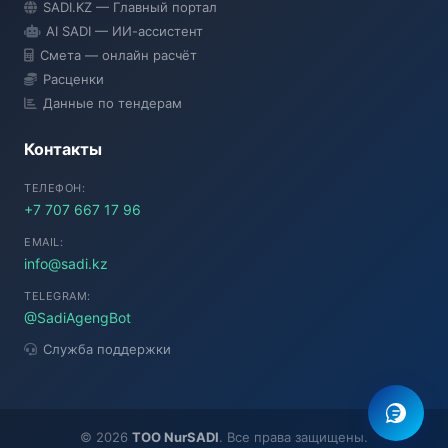
SADI.KZ — Главный портал
● Подключение...
AI SADI — ИИ-ассистент
Смета — онлайн расчёт
Расценки
Данные по тендерам
Контакты
ТЕЛЕФОН:
+7 707 667 17 96
EMAIL:
info@sadi.kz
TELEGRAM:
@SadiAgengBot
Служба поддержки
©
2026
TOO NurSADI
. Все права защищены.